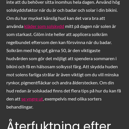
inte att du behöver sitta inomhus hela dagen. Använd hög
solskyddsfaktor när du är och badar och solar i din bikini.
Om du har mycket känslig hud kan det vara bra att
använda
kläder som solskydd
mitt på dagen när solen är
som starkast. Glöm inte heller att applicera solkräm
regelbundet eftersom den kan försvinna när du badar.
Solkräm med hög spf, gärna 50, är den viktigaste
hudvården som gör det möjligt att spendera sommaren i
bikini och få en hälsosam solkysst färg. Att skydda huden
mot solens farliga strålar är även viktigt om du vill minska
rynkor, pigmentfläckar och andra ålderstecken. Om din
hud redan är solskadad finns det flera tips på hur du kan få
den att
se yngre ut
, exempelvis med olika sorters
behandlingar.
Återfuktning efter