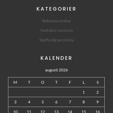
KATEGORIER
Bekämpa ohälsa
Hudvård i centrum
Skaffa dig persikohy
KALENDER
augusti 2026
M
T
O
T
F
L
S
1
2
3
4
5
6
7
8
9
10
11
12
13
14
15
16