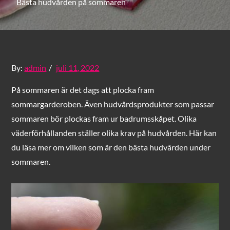
Bästa hudvården på sommaren
Posted
By:
admin
juli 11, 2022
on
På sommaren är det dags att plocka fram
sommargarderoben. Även hudvårdsprodukter som passar
sommaren bör plockas fram ur badrumsskåpet. Olika
väderförhållanden ställer olika krav på hudvården. Här kan
du läsa mer om vilken som är den bästa hudvården under
sommaren.