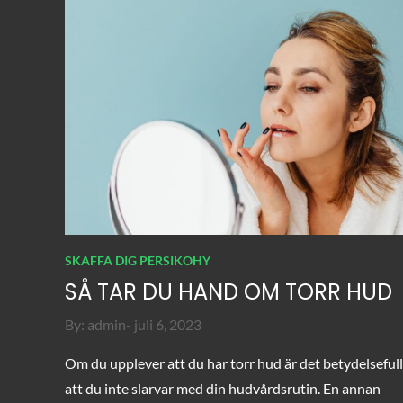
SKAFFA DIG PERSIKOHY
SÅ TAR DU HAND OM TORR HUD
Posted
By:
admin
juli 6, 2023
on
Om du upplever att du har torr hud är det betydelsefull
att du inte slarvar med din hudvårdsrutin. En annan