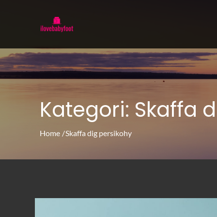
Skip
to
ilovebabyfoot.se
Allt du behöver veta för att hitta rätt h
content
Kategori:
Skaffa d
Home
Skaffa dig persikohy