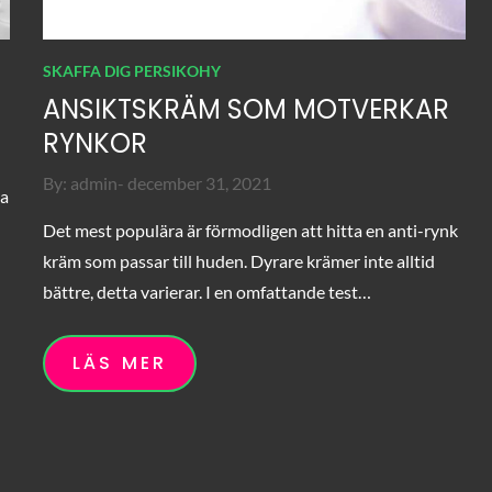
SKAFFA DIG PERSIKOHY
ANSIKTSKRÄM SOM MOTVERKAR
RYNKOR
Posted
By:
admin
december 31, 2021
va
on
Det mest populära är förmodligen att hitta en anti-rynk
kräm som passar till huden. Dyrare krämer inte alltid
bättre, detta varierar. I en omfattande test…
LÄS MER