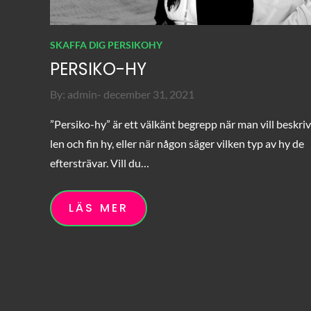
SKAFFA DIG PERSIKOHY
PERSIKO-HY
Posted
By:
admin
december 31, 2021
on
”Persiko-hy” är ett välkänt begrepp när man vill beskri
len och fin hy, eller när någon säger vilken typ av hy de
eftersträvar. Vill du…
LÄS MER