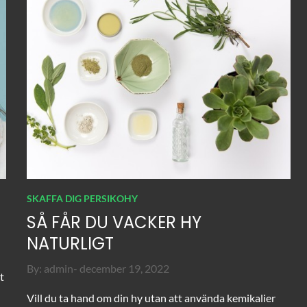
SKAFFA DIG PERSIKOHY
SÅ FÅR DU VACKER HY
NATURLIGT
Posted
By:
admin
december 19, 2022
t
on
Vill du ta hand om din hy utan att använda kemikalier