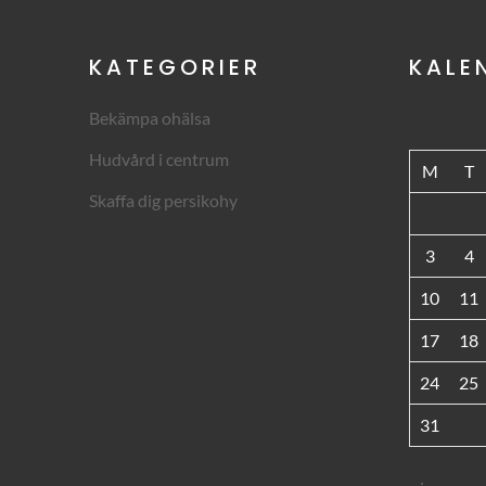
KATEGORIER
KALE
Bekämpa ohälsa
Hudvård i centrum
M
T
Skaffa dig persikohy
3
4
10
11
17
18
24
25
31