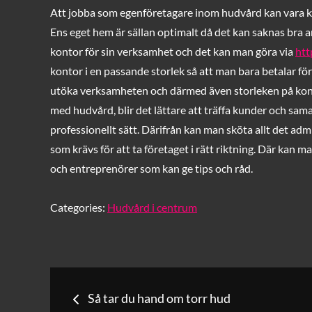
on
Att jobba som egenföretagare inom hudvård kan vara kn
Ens eget hem är sällan optimalt då det kan saknas bra a
kontor för sin verksamhet och det kan man göra via
htt
kontor i en passande storlek så att man bara betalar f
utöka verksamheten och därmed även storleken på konto
med hudvård, blir det lättare att träffa kunder och sa
professionellt sätt. Därifrån kan man sköta allt det ad
som krävs för att ta företaget i rätt riktning. Där kan m
och entreprenörer som kan ge tips och råd.
Categories:
Hudvård i centrum
Inläggsnavigerin
Så tar du hand om torr hud