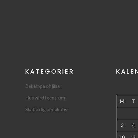
KATEGORIER
KALE
Bekämpa ohälsa
Hudvård i centrum
M
T
Skaffa dig persikohy
3
4
10
11