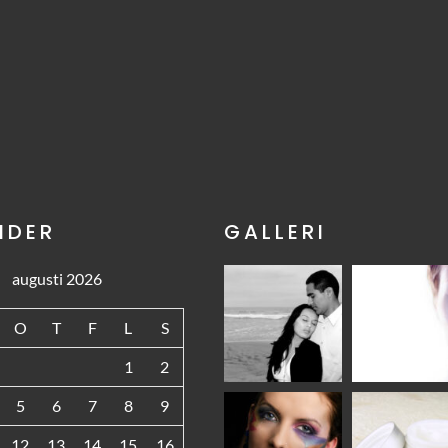
NDER
GALLERI
augusti 2026
O
T
F
L
S
1
2
5
6
7
8
9
12
13
14
15
16