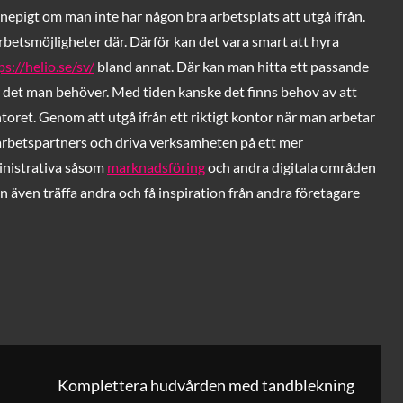
epigt om man inte har någon bra arbetsplats att utgå ifrån.
rbetsmöjligheter där. Därför kan det vara smart att hyra
ps://helio.se/sv/
bland annat. Där kan man hitta ett passande
ör det man behöver. Med tiden kanske det finns behov av att
ret. Genom att utgå ifrån ett riktigt kontor när man arbetar
marbetspartners och driva verksamheten på ett mer
ministrativa såsom
marknadsföring
och andra digitala områden
an även träffa andra och få inspiration från andra företagare
g
Komplettera hudvården med tandblekning