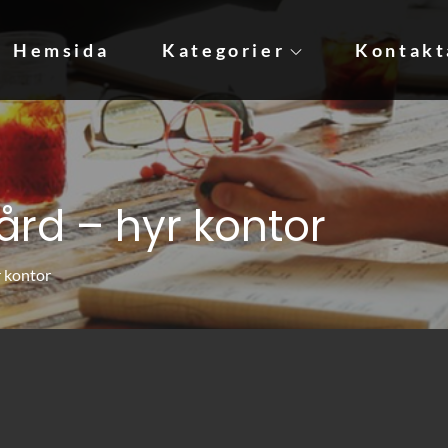
Hemsida
Kategorier
Kontakt
udkräm!
rd – hyr kontor
 kontor