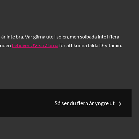
är inte bra. Var gärna ute i solen, men solbada inte i flera
 huden
behöver UV-strålarna
för att kunna bilda D-vitamin.
g
Så ser du flera år yngre ut