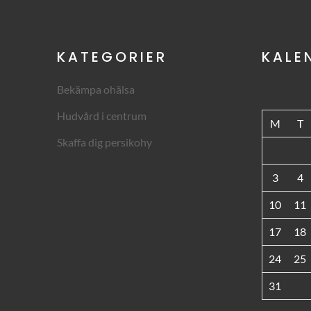
KATEGORIER
KALE
Bekämpa ohälsa
Hudvård i centrum
M
T
Skaffa dig persikohy
3
4
10
11
17
18
24
25
31