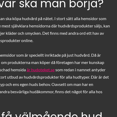
var ska man börja?
 man ska köpa hudvård på nätet. I stort sätt alla hemsidor som
e mest självklara hemsidorna där hudvårdsprodukter säljs, kan
er kläder och smycken. Det finns med andra ord ett hav av
dsprodukter online.
e hemsidor som är speciellt inriktade på just hudvård. Då är
on om produkterna man köper då företagen har mer kunskap
nischad hemsida
är hudoteket.se
som redan i namnet antyder
ort utbud av hudvårdsprodukter för alla hudtyper. Där är det
udtyp och ens egen huds behov. Oavsett om man har en
r andra besvärliga hudåkommor, finns det något för alla hos
 få välmående hud