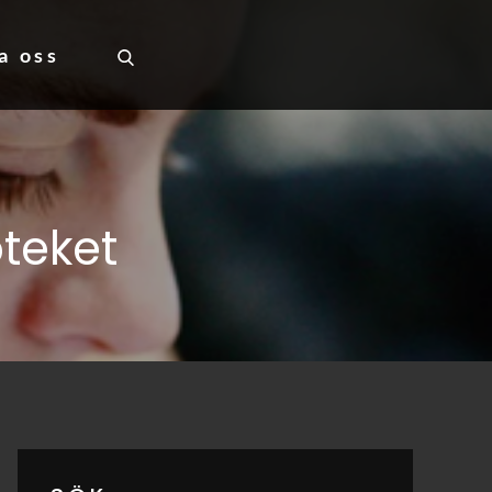
a oss
teket