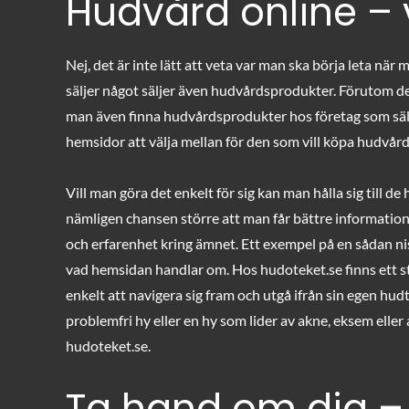
Hudvård online – 
Nej, det är inte lätt att veta var man ska börja leta när
säljer något säljer även hudvårdsprodukter. Förutom d
man även finna hudvårdsprodukter hos företag som sälj
hemsidor att välja mellan för den som vill köpa hudvår
Vill man göra det enkelt för sig kan man hålla sig till d
nämligen chansen större att man får bättre informati
och erfarenhet kring ämnet. Ett exempel på en sådan 
vad hemsidan handlar om. Hos hudoteket.se finns ett st
enkelt att navigera sig fram och utgå ifrån sin egen h
problemfri hy eller en hy som lider av akne, eksem elle
hudoteket.se.
Ta hand om dig –