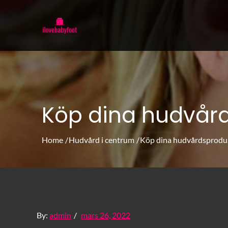
Skip
to
ilovebabyfoot.se
Allt du behöver veta för att hitta rätt h
content
Köp dina hudvård
Home
Hudvård i centrum
Köp dina hudvårdsprodu
Posted
By:
admin
mars 26, 2022